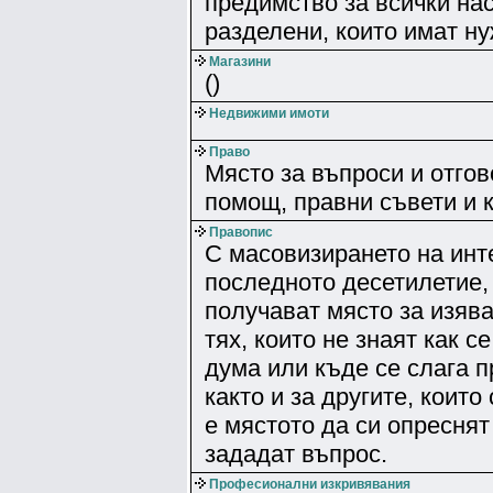
предимство за всички на
разделени, които имат нуж
Магазини
()
Недвижими имоти
Право
Място за въпроси и отго
помощ, правни съвети и 
Правопис
С масовизирането на инт
последното десетилетие,
получават място за изява 
тях, които не знаят как 
дума или къде се слага п
както и за другите, които
е мястото да си опреснят
зададат въпрос.
Професионални изкривявания