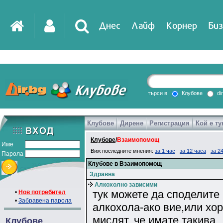
Днес
Лайф
Корнер
Биз
IT
DirTV
Impressio
търси в
Клубове
di
Клубове
Дирене
Регистрация
Кой е ту
Games
Клубове
/
Взаимопомощ
Име
Виж последните мнения:
за 1 час
за 12 часа
за 2
Парола
Клубове в Взаимопомощ
Здравна
Алкохолно зависими
тук можете да споделите
•
Нов потребител
•
Забравена парола
алкохола-ако вие,или хор
мислят, че имате такива
Клубове