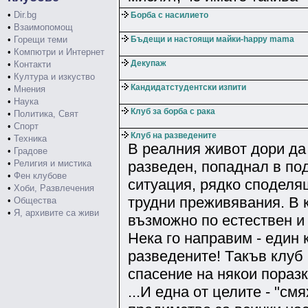
•
Dir.bg
Борба с насилието
•
Взаимопомощ
•
Горещи теми
Бъдещи и настоящи майки-happy mama
•
Компютри и Интернет
Декупаж
•
Контакти
•
Култура и изкуство
Кандидатстудентски изпити
•
Мнения
•
Наука
Клуб за борба с рака
•
Политика, Свят
•
Спорт
Клуб на разведените
•
Техника
В реалния живот дори да
•
Градове
•
Религия и мистика
разведен, попаднал в по
•
Фен клубове
ситуация, рядко споделя
•
Хоби, Развлечения
трудни преживявания. В 
•
Общества
•
Я, архивите са живи
възможно по естествен и
Нека го направим - един 
разведените! Tакъв клуб
спасение на някои пораз
...И една от целите - "смя