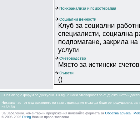
Психоанализа и психотерапия
Социални дейности
Клуб за социални работн
специалисти, социална р
подпомагане, закрила на
услуги
Счетоводство
Място за истински счетов
Съвети
()
Clubs.dir.bg е форум за дискусии. Dir.bg не носи отговорност за съдържанието и дос
Никаква част от съдържанието на тази страница не може да бъде репродуцирана, запи
на Dir.bg
За Забележки, коментари и предложения ползвайте формата за
Обратна връзка
|
Моб
© 2006-2026
Dir.bg
Всички права запазени.