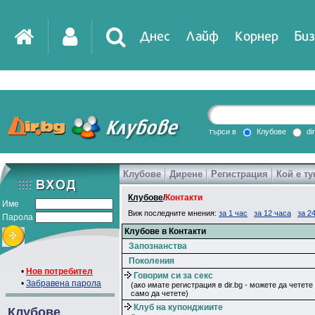
Днес
Лайф
Корнер
Биз
IT
DirTV
Impressio
търси в
Клубове
di
Клубове
Дирене
Регистрация
Кой е ту
Games
Клубове
/
Контакти
Име
Виж последните мнения:
за 1 час
за 12 часа
за 2
Парола
Клубове в Контакти
Запознанства
Поколения
•
Нов потребител
Говорим си за секс
•
Забравена парола
(ако имате регистрация в dir.bg - можете да четете
само да четете)
Клуб на купонджиите
Клубове