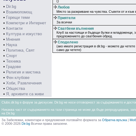
()
•
Dir.bg
Любов
•
Взаимопомощ
Място за разкриване на чувства. Съвети от и към
•
Горещи теми
Приятели
За всички
•
Компютри и Интернет
•
Контакти
Сватбени вълнения
Клуб за настоящи и бъдещи булки и младоженци, з
•
Култура и изкуство
предложението до сватбения обред.
•
Мнения
Споделено
•
Наука
(ако имате регистрация в dir.bg - можете да четете
•
Политика, Свят
само да четете)
•
Спорт
•
Техника
•
Градове
•
Религия и мистика
•
Фен клубове
•
Хоби, Развлечения
•
Общества
•
Я, архивите са живи
Clubs.dir.bg е форум за дискусии. Dir.bg не носи отговорност за съдържанието и дос
Никаква част от съдържанието на тази страница не може да бъде репродуцирана, запи
на Dir.bg
За Забележки, коментари и предложения ползвайте формата за
Обратна връзка
|
Моб
© 2006-2026
Dir.bg
Всички права запазени.