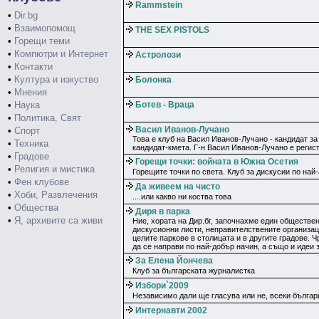
Rammstein
•
Dir.bg
•
Взаимопомощ
THE SEX PISTOLS
•
Горещи теми
•
Компютри и Интернет
Астролози
•
Контакти
•
Култура и изкуство
Болонка
•
Мнения
•
Наука
Ботев - Враца
•
Политика, Свят
Васил Иванов-Лучано
•
Спорт
Това е клуб на Васил Иванов-Лучано - кандидат з
•
Техника
кандидат-кмета. Г-н Васил Иванов-Лучано е регистр
•
Градове
Горещи точки: войната в Южна Осетия
•
Религия и мистика
Горещите точки по света. Клуб за дискусии по най
•
Фен клубове
Да живеем на чисто
•
Хоби, Развлечения
....или какво ни коства това
•
Общества
Диря в парка
•
Я, архивите са живи
Ние, хората на Дир.бг, започнахме един обществен
дискусионни листи, неправителствените организаци
целите паркове в столицата и в другите градове. Ч
да се направи по най-добър начин, а също и идеи 
За Елена Йончева
Клуб за българската журналистка
Избори`2009
Независимо дали ще гласува или не, всеки българ
Интернавти 2002