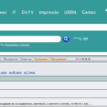
нес
IT
DirTV
Impressio
URBN
Games
ri.bg
Разширено търсене
к
Въпроси
Списък
Купувам / Продавам
23:14
06.08.26
4 часа
за 48 часа
за 7 дена
годарим ви за подкрепата, критиката, съветите и затова, че бяхте с нас.....