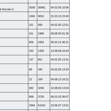
3038
30481
04.02.05 10:06
в Косово-2.
1064
9816
31.03.15 23:40
321
560
04.02.05 12:51
411
2489
09.08.05 01:36
859
4363
06.02.21 06:21
343
1358
14.08.08 18:44
147
651
04.02.05 13:41
88
345
04.02.05 13:33
22
169
04.08.13 18:22
682
3246
10.08.05 13:04
808
3729
06.01.02 08:07
2964
51542
23.06.07 13:51