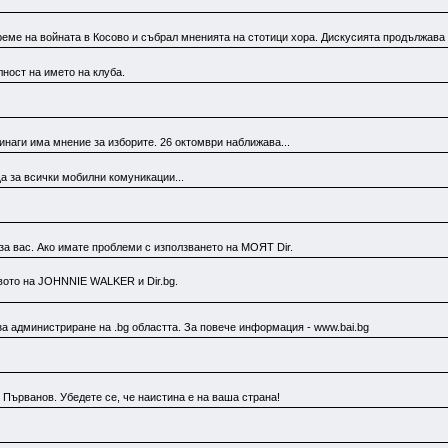
ме на войната в Косово и събрал мненията на стотици хора. Дискусията продължава 
ност на името на клуба.
инаги има мнение за изборите. 26 октомври наближава...
а за всички мобилни комуникации...
за вас. Ако имате проблеми с използването на МОЯТ Dir.
вото на JOHNNIE WALKER и Dir.bg.
а администриране на .bg областта. За повече информация - www.bai.bg
 Първанов. Убедете се, че наистина е на ваша страна!