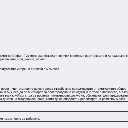
а кмет на София. Тук може да обсъждате всички проблеми на столицата и да задавате 
иран като vasil_ivanov_luciano
-актуалните и горещи събития в момента.
 проект, чиято мисия е да осигурява съдействие на гражданите от виртуалните общест
и и бизнеса да се ангажират за облагородяване на отделни кътове в парковете, а в пе
рез този клуб могат да се проведат ползотворни дискусии, обмяна на идеи, предложени
за дизайн на модерни решения, които да се споделят и реализират на различни места.
ин има мнение за изборите.