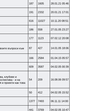
187
1605
28.01.21 05:46
191
2332
20.01.21 17:01
616
11027
10.11.20 08:51
186
558
27.01.05 23:27
177
1123
07.02.12 20:08
87
427
14.01.05 18:06
своите въпроси към
166
2584
01.04.15 05:57
609
3587
04.02.05 00:39
ва, клубове и
54
209
16.08.06 09:57
рспектива - и на
я и проекти как това
50
412
04.02.05 15:52
1377
7493
06.11.11 14:00
441
3769
04.02.05 10:47