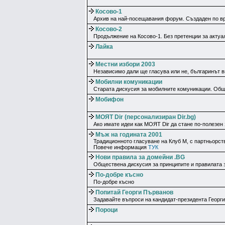
Косово-1
Архив на най-посещавания форум. Създаден по вре
Косово-2
Продължение на Косово-1. Без претенции за актуал
Лайка
Местни избори 2003
Независимо дали ще гласува или не, българинът в
Мобилни комуникации
Старата дискусия за мобилните комуникации. Общ
Мобифон
МОЯТ Dir (персонализиран Dir.bg)
Ако имате идеи как МОЯТ Dir да стане по-полезен 
Мъж на годината 2001
Традиционното гласуване на Клуб М, с партньорст
Повече информация
ТУК
Нови правила за домейни .BG
Обществена дискусия за принципите и правилата з
По-добре късно
По-добре късно
Попитай Георги Първанов
Задавайте въпроси на кандидат-президента Георги
Пороци