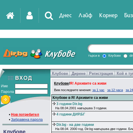
Днес
Лайф
Корнер
Биз
търси в
Клубове
di
Клубове
Дирене
Регистрация
Кой е ту
Клубове
/
Я! Архивите са живи
Име
Виж последните мнения:
за 1 час
за 12 часа
за 2
Парола
Клубове в Я! Архивите са живи
3 години Dir.bg
На 08.04.2001 навършва 3 години.
4 години ДИР.БГ
•
Нов потребител
•
Забравена парола
Dir.bg - на две години
На 08.04. 2000 год. Dir.bg навършва две години. Бла
Клубове