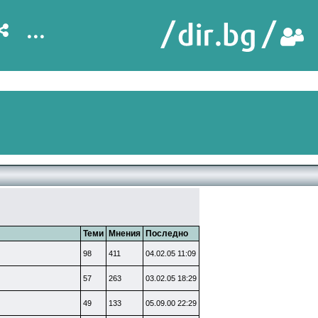
...
Теми
Мнения
Последно
98
411
04.02.05 11:09
57
263
03.02.05 18:29
49
133
05.09.00 22:29